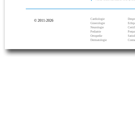
Cardiologie
Despr
© 2011-2026
Ginecologie
Echip
Neurologie
Certif
Pediatrie
Preţu
Ortopedie
Satisf
Dermatologie
Conta