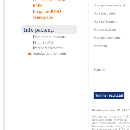
RMN
Nota personal medical:
Ecografie 3D/4D
Nota alte cadre:
Mamografie
Nota echipament:
Info pacienţi
Nota ospitalitate:
Documente necesare
Nota recomandare:
Preţuri CAS
Neplaceri:
Întrebări frecvente
Satisfacţia clientului
Sugestii
Rezultate la data: 31.03.2
Nota personal medical: 9.5 
Nota alte cadre: 9 (media)
Nota echipament: 9.5 (medi
Nota ospitalitate: 9.5 (media
Nota recomandare: 9.5 (med