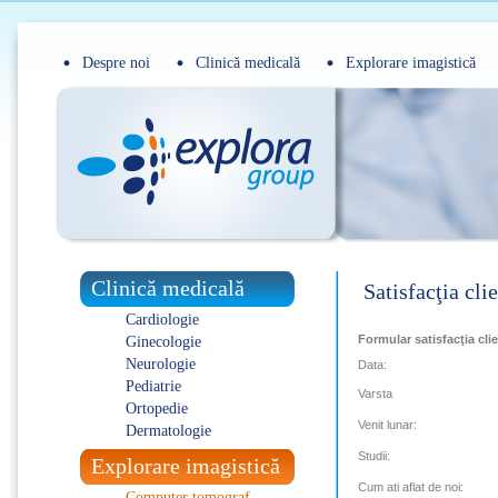
Despre noi
Clinică medicală
Explorare imagistică
Clinică medicală
Satisfacţia cli
Cardiologie
Formular satisfacţia cli
Ginecologie
Neurologie
Data:
Pediatrie
Varsta
Ortopedie
Venit lunar:
Dermatologie
Studii:
Explorare imagistică
Cum ati aflat de noi:
Computer tomograf