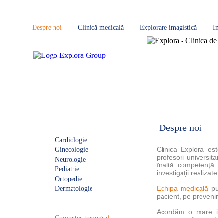
Despre noi
Clinică medicală
Explorare imagistică
I
Clinică medicală
Despre noi
Cardiologie
Clinica Explora es
Ginecologie
profesori universita
Neurologie
înaltă competenţă 
Pediatrie
investigaţii realiza
Ortopedie
Echipa medicală
pun
Dermatologie
pacient, pe prevenire
Explorare imagistică
Acordăm o mare imp
Computer tomograf