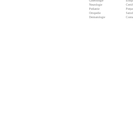
Ginecologie
Echip
Neurologie
Certif
Pediatrie
Preţu
Ortopedie
Satisf
Dermatologie
Conta