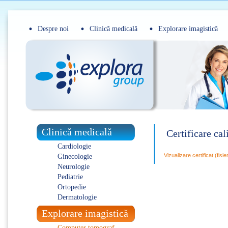
Despre noi
Clinică medicală
Explorare imagistică
Clinică medicală
Certificare cal
Cardiologie
Vizualizare certificat (fisi
Ginecologie
Neurologie
Pediatrie
Ortopedie
Dermatologie
Explorare imagistică
Computer tomograf