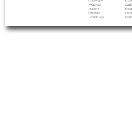
Ginecologie
Echip
Neurologie
Certif
Pediatrie
Preţu
Ortopedie
Satisf
Dermatologie
Conta