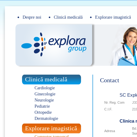
Despre noi
Clinică medicală
Explorare imagistică
Clinică medicală
Contact
Cardiologie
Ginecologie
SC Expl
Neurologie
Nr. Reg. Com
J3
Pediatrie
C.I.F.
21
Ortopedie
Dermatologie
Clinica 
Explorare imagistică
Bd.
Adresa
Su
Computer tomograf