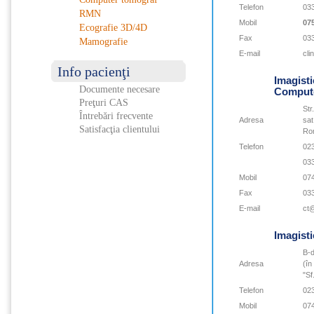
Telefon
03
RMN
Mobil
07
Ecografie 3D/4D
Fax
03
Mamografie
E-mail
cli
Info pacienţi
Imagisti
Documente necesare
Compute
Preţuri CAS
Str
Întrebări frecvente
Adresa
sat
Satisfacţia clientului
Ro
Telefon
02
03
Mobil
07
Fax
03
E-mail
ct@
Imagist
B-d
Adresa
(în
"Sf
Telefon
02
Mobil
07