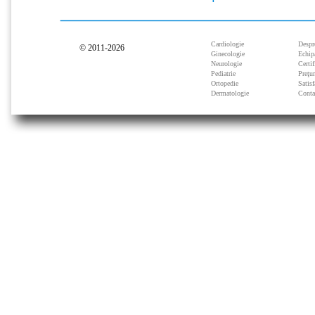
Cardiologie
Despr
© 2011-2026
Ginecologie
Echip
Neurologie
Certif
Pediatrie
Preţu
Ortopedie
Satisf
Dermatologie
Conta