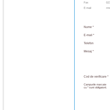
Fax
02
E-mail
rm
Nume *
E-mail *
Telefon
Mesaj *
Cod de verificare *
Campurile marcate
cu * sunt obligatorii.