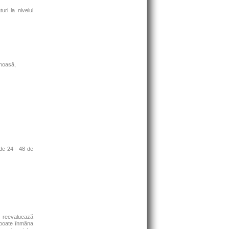
uri la nivelul
enoasă,
 de 24 - 48 de
, reevaluează
 poate înmâna