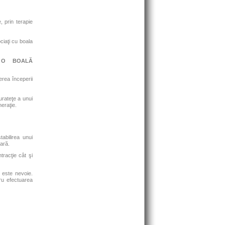
, prin terapie
ciaţi cu boala
 O BOALĂ
erea începerii
curateţe a unui
eraţie.
abilirea unui
oară.
tracţie cât şi
 este nevoie.
tru efectuarea