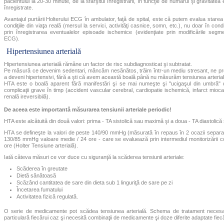
pacientului la 20-30 minute, de la sfârşitul înregistrării, în funcţie de numărul şi gravitate
înregistrate.
Avantajul purtării Holterului ECG în ambulator, faţă de spital, este că putem evalua starea 
condiţiile din viaţa reală (mersul la servici, activităţi casnice, somn, etc.), nu doar în cond
prin înregistrarea eventualelor episoade ischemice (evidenţiate prin modificările segm
ECG).
Hipertensiunea arterială
Hipertensiunea arterială rămâne un factor de risc subdiagnosticat şi subtratat.
Pe măsură ce devenim sedentari, mâncăm nesănătos, trăim într-un mediu stresant, ne pr
a deveni hipertensivi, fără a şti că avem această boală până nu măsurăm tensiunea arterial
HTA este o boală aparent fără manifestări şi se mai numeşte şi "ucigaşul din umbră"
complicaţii grave în timp (accident vascular cerebral, cardiopatie ischemică, infarct mioca
renală ireversibilă).
De aceea este importantă măsurarea tensiunii arteriale periodic!
HTA este alcătuită din două valori: prima - TA sistolică sau maximă şi a doua - TA diastolic
HTA se defineşte la valori de peste 140/90 mmHg (măsurată în repaus în 2 ocazii separa
130/85 mmHg valoare medie / 24 ore - care se evaluează prin intermediul monitorizării c
ore (Holter Tensiune arterială).
Iată câteva măsuri ce vor duce cu siguranţă la scăderea tensiunii arteriale:
Scăderea în greutate
Dietă sănătoasă
Scăzând cantitatea de sare din dieta sub 1 linguriţă de sare pe zi
Încetarea fumatului
Activitatea fizică regulată.
O serie de medicamente pot scădea tensiunea arterială. Schema de tratament necesa
particulară fiecărui caz şi necesită combinaţii de medicamente şi doze diferite adaptate fiecă