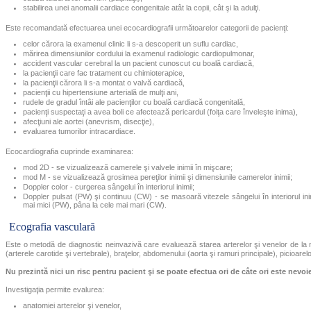
stabilirea unei anomalii cardiace congenitale atât la copii, cât şi la adulţi.
Este recomandată efectuarea unei ecocardiografii următoarelor categorii de pacienţi:
celor cărora la examenul clinic li s-a descoperit un suflu cardiac,
mărirea dimensiunilor cordului la examenul radiologic cardiopulmonar,
accident vascular cerebral la un pacient cunoscut cu boală cardiacă,
la pacienţii care fac tratament cu chimioterapice,
la pacienţii cărora li s-a montat o valvă cardiacă,
pacienţii cu hipertensiune arterială de mulţi ani,
rudele de gradul întâi ale pacienţilor cu boală cardiacă congenitală,
pacienţi suspectaţi a avea boli ce afectează pericardul (foiţa care înveleşte inima),
afecţiuni ale aortei (anevrism, disecţie),
evaluarea tumorilor intracardiace.
Ecocardiografia cuprinde examinarea:
mod 2D - se vizualizează camerele şi valvele inimii în mişcare;
mod M - se vizualizează grosimea pereţilor inimii şi dimensiunile camerelor inimii;
Doppler color - curgerea sângelui în interiorul inimii;
Doppler pulsat (PW) şi continuu (CW) - se masoară vitezele sângelui în interiorul inim
mai mici (PW), pâna la cele mai mari (CW).
Ecografia vasculară
Este o metodă de diagnostic neinvazivă care evaluează starea arterelor şi venelor de la n
(arterele carotide şi vertebrale), braţelor, abdomenului (aorta şi ramuri principale), picioarelo
Nu prezintă nici un risc pentru pacient şi se poate efectua ori de câte ori este nevoi
Investigaţia permite evalurea:
anatomiei arterelor şi venelor,