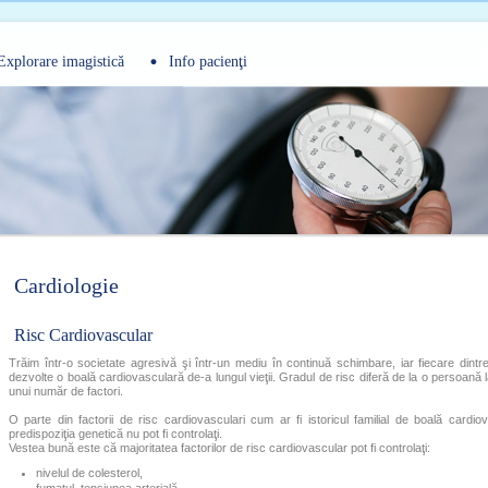
Explorare imagistică
Info pacienţi
Cardiologie
Risc Cardiovascular
Trăim într-o societate agresivă şi într-un mediu în continuă schimbare, iar fiecare dintr
dezvolte o boală cardiovasculară de-a lungul vieţii. Gradul de risc diferă de la o persoană la
unui număr de factori.
O parte din factorii de risc cardiovasculari cum ar fi istoricul familial de boală cardi
predispoziţia genetică nu pot fi controlaţi.
Vestea bună este că majoritatea factorilor de risc cardiovascular pot fi controlaţi:
nivelul de colesterol,