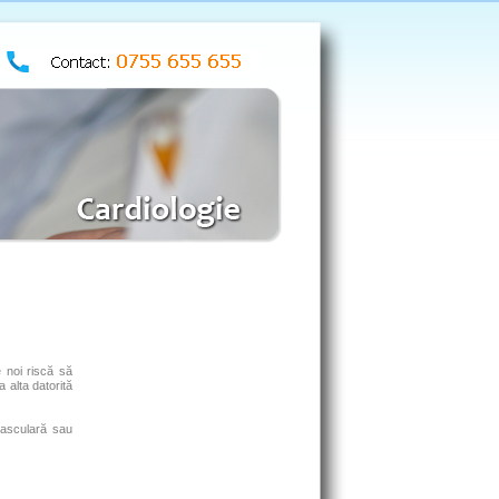
e noi riscă să
 alta datorită
ovasculară sau