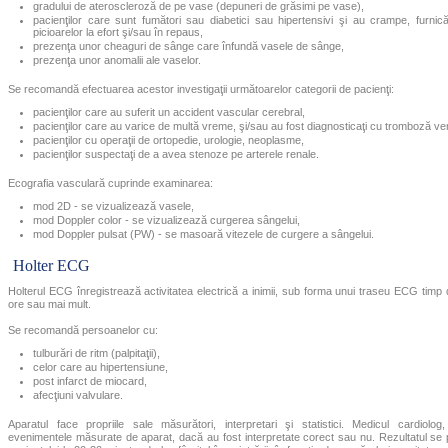
gradului de ateroscleroză de pe vase (depuneri de grăsimi pe vase),
pacienţilor care sunt fumători sau diabetici sau hipertensivi şi au crampe, furnicăt
picioarelor la efort şi/sau în repaus,
prezenţa unor cheaguri de sânge care înfundă vasele de sânge,
prezenţa unor anomalii ale vaselor.
Se recomandă efectuarea acestor investigaţii următoarelor categorii de pacienţi:
pacienţilor care au suferit un accident vascular cerebral,
pacienţilor care au varice de multă vreme, şi/sau au fost diagnosticaţi cu tromboză v
pacienţilor cu operaţii de ortopedie, urologie, neoplasme,
pacienţilor suspectaţi de a avea stenoze pe arterele renale.
Ecografia vasculară cuprinde examinarea:
mod 2D - se vizualizează vasele,
mod Doppler color - se vizualizează curgerea sângelui,
mod Doppler pulsat (PW) - se masoară vitezele de curgere a sângelui.
Holter ECG
Holterul ECG înregistrează activitatea electrică a inimii, sub forma unui traseu ECG timp
ore sau mai mult.
Se recomandă persoanelor cu:
tulburări de ritm (palpitaţii),
celor care au hipertensiune,
post infarct de miocard,
afecţiuni valvulare.
Aparatul face propriile sale măsurători, interpretari şi statistici. Medicul cardiolog
evenimentele măsurate de aparat, dacă au fost interpretate corect sau nu. Rezultatul se