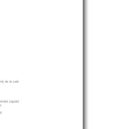
ii, de la cele
ivelul capului
r.
e!