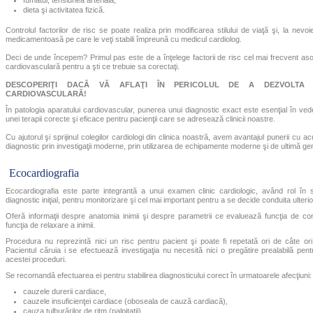
fumatul, tensiunea arterială,
dieta şi activitatea fizică.
Controlul factorilor de risc se poate realiza prin modificarea stilului de viaţă şi, la nevoie
medicamentoasă pe care le veţi stabili împreună cu medicul cardiolog.
Deci de unde începem? Primul pas este de a înţelege factorii de risc cel mai frecvent aso
cardiovasculară pentru a şti ce trebuie sa corectaţi.
DESCOPERIŢI DACĂ VĂ AFLAŢI ÎN PERICOLUL DE A DEZVOLTA
CARDIOVASCULARĂ!
În patologia aparatului cardiovascular, punerea unui diagnostic exact este esenţial în ved
unei terapii corecte şi eficace pentru pacienţii care se adresează clinicii noastre.
Cu ajutorul şi sprijinul colegilor cardiologi din clinica noastră, avem avantajul punerii cu a
diagnostic prin investigaţii moderne, prin utilizarea de echipamente moderne şi de ultimă gen
Ecocardiografia
Ecocardiografia este parte integrantă a unui examen clinic cardiologic, având rol în st
diagnostic iniţial, pentru monitorizare şi cel mai important pentru a se decide conduita ulteri
Oferă informaţii despre anatomia inimii şi despre parametrii ce evaluează funcţia de con
funcţia de relaxare a inimii.
Procedura nu reprezintă nici un risc pentru pacient şi poate fi repetată ori de câte ori
Pacientul căruia i se efectuează investigaţia nu necesită nici o pregătire prealabilă pen
acestei proceduri.
Se recomandă efectuarea ei pentru stabilirea diagnosticului corect în urmatoarele afecţiuni:
cauzele durerii cardiace,
cauzele insuficienţei cardiace (oboseala de cauză cardiacă),
cauza tulburărilor de ritm (palpitaţii),