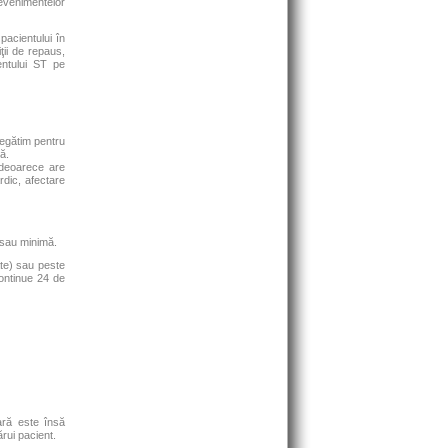
a evenimentelor
pacientului în
iţii de repaus,
entului ST pe
egătim pentru
ă.
 deoarece are
rdic, afectare
ă sau minimă.
te) sau peste
ontinue 24 de
ră este însă
rui pacient.